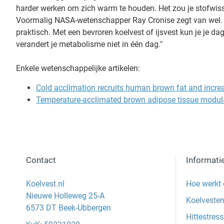
harder werken om zich warm te houden. Het zou je stofwisse
Voormalig NASA-wetenschapper Ray Cronise zegt van wel. "He
praktisch. Met een bevroren koelvest of ijsvest kun je je da
verandert je metabolisme niet in één dag."
Enkele wetenschappelijke artikelen:
Cold acclimation recruits human brown fat and incr
Temperature-acclimated brown adipose tissue modulat
Contact
Informati
Koelvest.nl
Hoe werkt 
Nieuwe Holleweg 25-A
Koelvesten
6573 DT Beek-Ubbergen
Hittestress