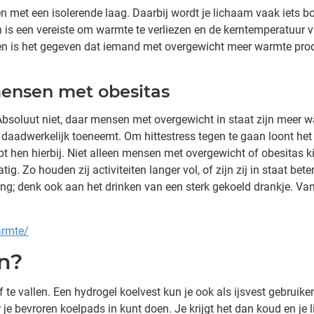
met een isolerende laag. Daarbij wordt je lichaam vaak iets bo
n is een vereiste om warmte te verliezen en de kerntemperatuur 
en is het gegeven dat iemand met overgewicht meer warmte prod
mensen met obesitas
soluut niet, daar mensen met overgewicht in staat zijn meer w
 daadwerkelijk toeneemt. Om hittestress tegen te gaan loont he
t hen hierbij. Niet alleen mensen met overgewicht of obesitas ki
. Zo houden zij activiteiten langer vol, of zijn zij in staat beter
ing; denk ook aan het drinken van een sterk gekoeld drankje. Van
armte/
en?
e vallen. Een hydrogel koelvest kun je ook als ijsvest gebruike
 je bevroren koelpads in kunt doen. Je krijgt het dan koud en je