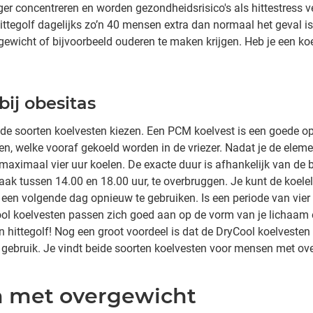
nger concentreren en worden gezondheidsrisico's als hittestress v
ittegolf dagelijks zo’n 40 mensen extra dan normaal het geval is
wicht of bijvoorbeeld ouderen te maken krijgen. Heb je een koe
bij obesitas
de soorten koelvesten kiezen. Een PCM koelvest is een goede o
nten, welke vooraf gekoeld worden in de vriezer. Nadat je de ele
 maximaal vier uur koelen. De exacte duur is afhankelijk van de 
k tussen 14.00 en 18.00 uur, te overbruggen. Je kunt de koele
 een volgende dag opnieuw te gebruiken. Is een periode van vie
ool koelvesten passen zich goed aan op de vorm van je lichaam e
en hittegolf! Nog een groot voordeel is dat de DryCool koelvesten
r gebruik. Je vindt beide soorten koelvesten voor mensen met ov
n met overgewicht