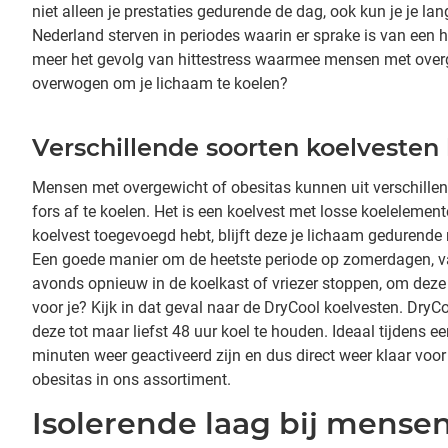
niet alleen je prestaties gedurende de dag, ook kun je je la
Nederland sterven in periodes waarin er sprake is van een h
meer het gevolg van hittestress waarmee mensen met overge
overwogen om je lichaam te koelen?
Verschillende soorten koelvesten 
Mensen met overgewicht of obesitas kunnen uit verschillen
fors af te koelen. Het is een koelvest met losse koeleleme
koelvest toegevoegd hebt, blijft deze je lichaam gedurende
Een goede manier om de heetste periode op zomerdagen, vaa
avonds opnieuw in de koelkast of vriezer stoppen, om deze
voor je? Kijk in dat geval naar de DryCool koelvesten. DryC
deze tot maar liefst 48 uur koel te houden. Ideaal tijdens e
minuten weer geactiveerd zijn en dus direct weer klaar voo
obesitas in ons assortiment.
Isolerende laag bij mense