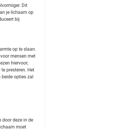
lvormiger. Dit
van je lichaam op
uceert bij
armte op te slaan.
t voor mensen met
ezen hiervoor;
 te presteren. Het
 beide opties zal
n door deze in de
 lichaam moet