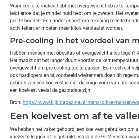
Wanneer je te maken hebt met overgewicht heb je te kampen 
leidt ertoe dat je minder huid hebt om te zweten. Het zwete
peil te houden. Een ander aspect om rekening mee te houd
activiteiten; er moeten meer kilo’s verplaatst worden.
Pre-cooling in het voordeel van 
Hebben mensen met obesitas of overgewicht alles tegen? Ab
Het maakt dat het langer duurt voordat de kerntemperatuur
overgewicht om pre-cooling toe te passen. Een koelvest help
ook hardlopers en bijvoorbeeld wielrenners doen dit regelmatig
gebruik van een koelvest is niet de enige vorm van pre-cool
een koelvest veelal de gezondste zijn.
Bron:
https://www.kijkmagazine.nl/mens/dikke-mensen-w
Een koelvest om af te vall
We hebben het vaker gehoord; een koelvest gebruiken om af t
vriezer te leggen of je gebruikt één van de PCM vesten waar