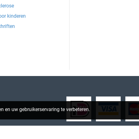
clerose
oor kinderen
hriften
n en uw gebruikerservaring te verbeteren.