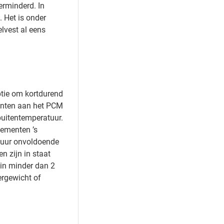
erminderd. In
. Het is onder
lvest al eens
ptie om kortdurend
menten aan het PCM
buitentemperatuur.
lementen ’s
r uur onvoldoende
n zijn in staat
 in minder dan 2
ergewicht of