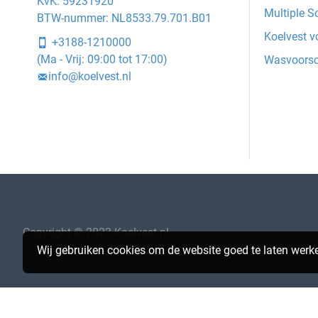
KvK: 59231920
Multiple S
BTW-nummer: NL8533.79.701.B01
Koelvest v
+3188-1210000
(Ma - Vrij: 09:00 tot 17:00)
Wasvoorsc
info@koelvest.nl
Copyright © 2023 Koelvest.nl
Wij gebruiken cookies om de website goed te laten werke