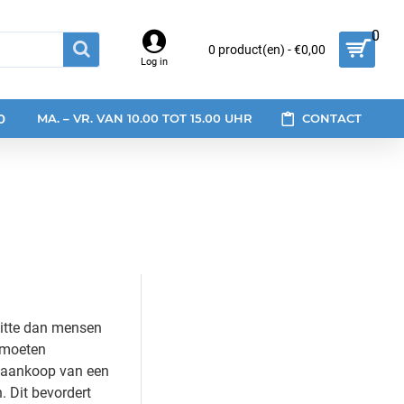
0
0 product(en) - €0,00
Log in
0
MA. – VR. VAN 10.00 TOT 15.00 UHR
CONTACT
hitte dan mensen
 moeten
e aankoop van een
 Dit bevordert